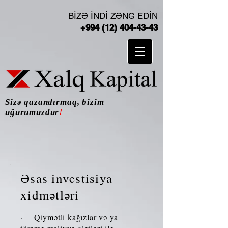
BİZƏ İNDİ ZƏNG EDİN
+994 (12) 404-43-43
Sizə qazandırmaq, bizim
uğurumuzdur
!
Əsas investisiya
xidmətləri
Qiymətli kağızlar və ya
·