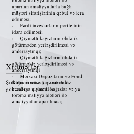
törəmə maliyyə alətləri ilə
aparılan əməliyyatlarla bağlı
müştəri sifarişlərinin qəbul və icra
edilməsi;
·
Fərdi investorların portfelinin
idarə edilməsi;
·
Qiymətli kağızların öhdəlik
götürmədən yerləşdirilməsi və
anderraytinqi;
· Qiymətli kağızların öhdəlik
götürməklə yerləşdirilməsi və
Xidmətlər
anderraytinqi
· Mərkəzi Depozitarın və Fond
Şirkətin lisenziya əsasında
Birjasının üzvü qismində öz
göstərdiyi xidmətlər
hesabına qiymətli kağızlar və ya
törəmə maliyyə alətləri ilə
əməliyyatlar aparılması;