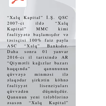
“Xalq Kapital” İ.Ş. QSC
2007-ci ildə “Xalq
Kapital” MMC kimi
fəaliyyətə başlamışdır və
təsisçisi 100% faiz payla
ASC “Xalq” Bankıdır.
Daha sonra 01 yanvar
2016-cı il tarixində AR
“Qiymətli kağızlar bazarı
haqqında” qanununun
qüvvəyə minməsi ilə
əlaqədar şirkətin köhnə
fəaliyyət lisenziyaları
qüvvədən düşmüşdür.
Qanunun yeni tələblərinə
əsasən “Xalq Kapital”